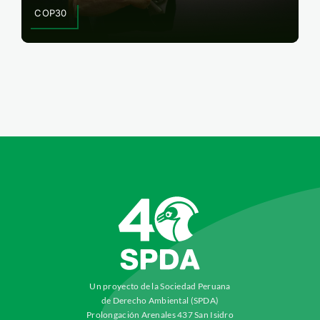
COP30
Un proyecto de la Sociedad Peruana
de Derecho Ambiental (SPDA)
Prolongación Arenales 437 San Isidro