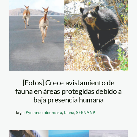
vicuña-y-oso-de-
anteojos
[Fotos] Crece avistamiento de
fauna en áreas protegidas debido a
baja presencia humana
Tags:
#yomequedoencasa
,
fauna
,
SERNANP