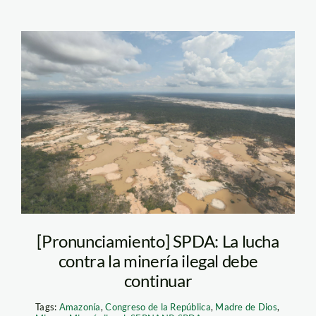
actualidad_ambiental_madr
[Pronunciamiento] SPDA: La lucha
contra la minería ilegal debe
continuar
Tags:
Amazonía
,
Congreso de la República
,
Madre de Dios
,