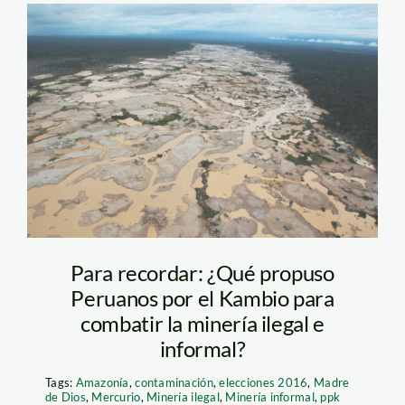
mineria_madre_de_dios_an
Para recordar: ¿Qué propuso
Peruanos por el Kambio para
combatir la minería ilegal e
informal?
Tags:
Amazonía
,
contaminación
,
elecciones 2016
,
Madre
de Dios
,
Mercurio
,
Minería ilegal
,
Minería informal
,
ppk