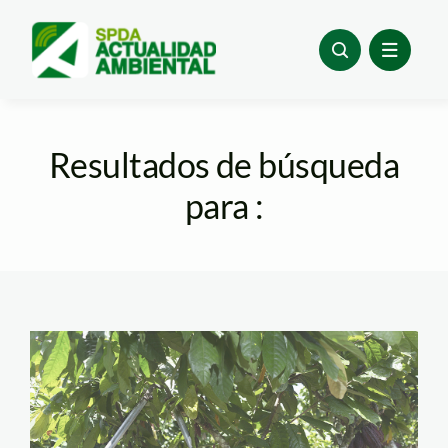
Skip
to
content
Resultados de búsqueda
para :
Defensores
Ambientales-SPDA-5