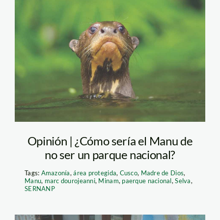
Diablo-(lobo-de-río)-
Charlie-Hamilton
Opinión | ¿Cómo sería el Manu de
no ser un parque nacional?
Tags:
Amazonía
,
área protegida
,
Cusco
,
Madre de Dios
,
Manu
,
marc dourojeanni
,
Minam
,
paerque nacional
,
Selva
,
SERNANP