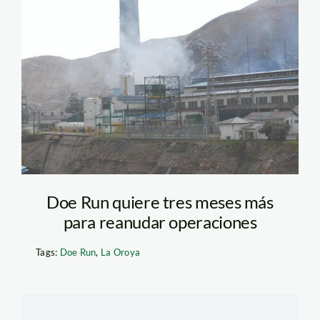
doe_run_la_oroya_dp
Doe Run quiere tres meses más
para reanudar operaciones
Tags:
Doe Run
,
La Oroya