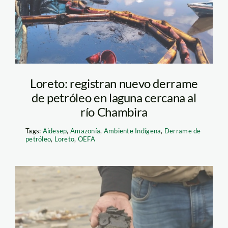
puelo-urarina
Loreto: registran nuevo derrame
de petróleo en laguna cercana al
río Chambira
Tags:
Aidesep
,
Amazonía
,
Ambiente Indígena
,
Derrame de
petróleo
,
Loreto
,
OEFA
derrame de petroleo –
ventanilla – costa azul