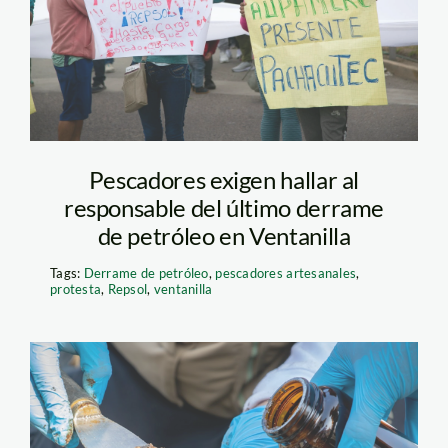
en Repsol – Andrea
Ramos – SPDA
Pescadores exigen hallar al
responsable del último derrame
de petróleo en Ventanilla
Tags:
Derrame de petróleo
,
pescadores artesanales
,
protesta
,
Repsol
,
ventanilla
derrame de petroleo –