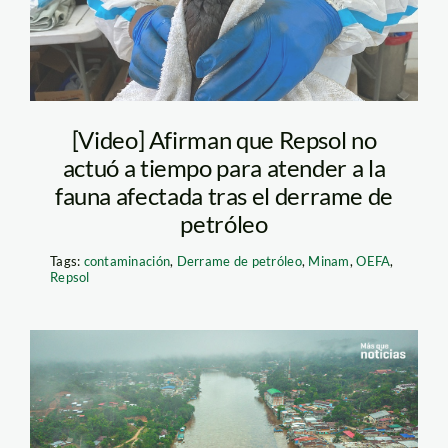
[Video] Afirman que Repsol no
actuó a tiempo para atender a la
fauna afectada tras el derrame de
petróleo
Tags:
contaminación
,
Derrame de petróleo
,
Minam
,
OEFA
,
Repsol
derrame-de-petorleo-
rio-nieva-Foto Juan