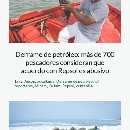
andina
Derrame de petróleo: más de 700
pescadores consideran que
acuerdo con Repsol es abusivo
Tags:
Ancón
,
aucallama
,
Derrame de petróleo
,
idl
reporteros
,
Minam
,
Oxfam
,
Repsol
,
ventanilla
derrame repsol –