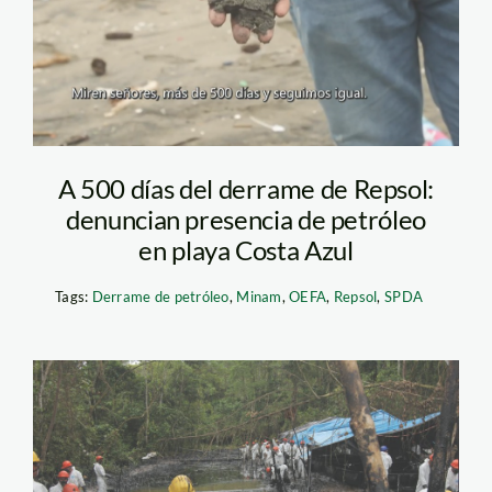
– actualidad
ambiental
A 500 días del derrame de Repsol:
denuncian presencia de petróleo
en playa Costa Azul
Tags:
Derrame de petróleo
,
Minam
,
OEFA
,
Repsol
,
SPDA
derrame chiriaco
amazonas – barbara