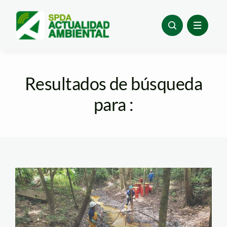
Skip
to
content
Resultados de búsqueda
para :
pROFONANTE-1-
768×432