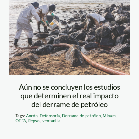
derrame-de-petroleo
—limpieza-en-playa-
pocitos—ancon—
diego-perez–spda
Aún no se concluyen los estudios
que determinen el real impacto
del derrame de petróleo
Tags:
Ancón
,
Defensoría
,
Derrame de petróleo
,
Minam
,
OEFA
,
Repsol
,
ventanilla