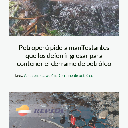
amazonas
Petroperú pide a manifestantes
que los dejen ingresar para
contener el derrame de petróleo
Tags:
Amazonas
,
awajún
,
Derrame de petróleo
repsol—sanciones-
ante-el-derrame—