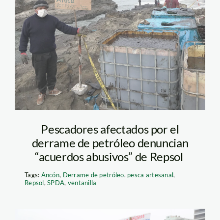
pescador-de-
ventanilla—derrame-
repsol—jaime-tranca
—spda
Pescadores afectados por el
derrame de petróleo denuncian
“acuerdos abusivos” de Repsol
Tags:
Ancón
,
Derrame de petróleo
,
pesca artesanal
,
Repsol
,
SPDA
,
ventanilla