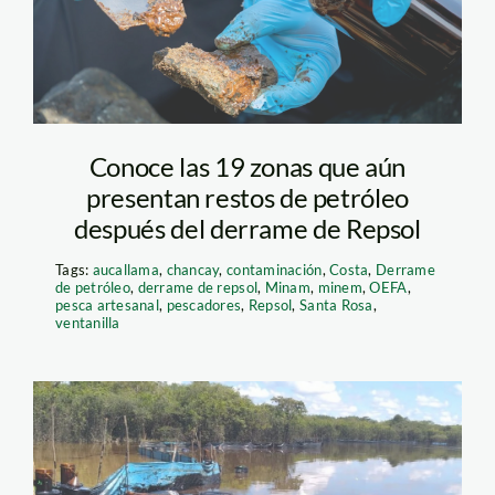
repsol – oefa
Conoce las 19 zonas que aún
presentan restos de petróleo
después del derrame de Repsol
Tags:
aucallama
,
chancay
,
contaminación
,
Costa
,
Derrame
de petróleo
,
derrame de repsol
,
Minam
,
minem
,
OEFA
,
pesca artesanal
,
pescadores
,
Repsol
,
Santa Rosa
,
ventanilla
derrame-loreto-