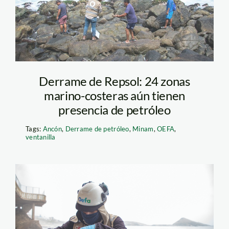
sitios conaminados –
oefa
Derrame de Repsol: 24 zonas
marino-costeras aún tienen
presencia de petróleo
Tags:
Ancón
,
Derrame de petróleo
,
Minam
,
OEFA
,
ventanilla
analisis playa derrame
de petorleo – oefa