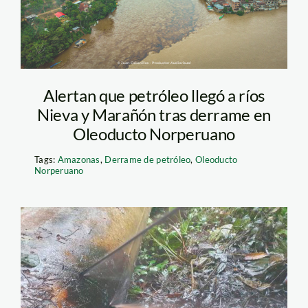
Cabanillas Más que
noticias – Amazonas
Alertan que petróleo llegó a ríos
Nieva y Marañón tras derrame en
Oleoducto Norperuano
Tags:
Amazonas
,
Derrame de petróleo
,
Oleoducto
Norperuano
derrame-de-petorleo
—petroperu—