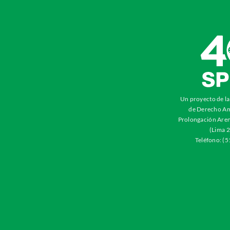
Un proyecto de l
de Derecho Am
Prolongación Aren
(Lima 2
Teléfono: (