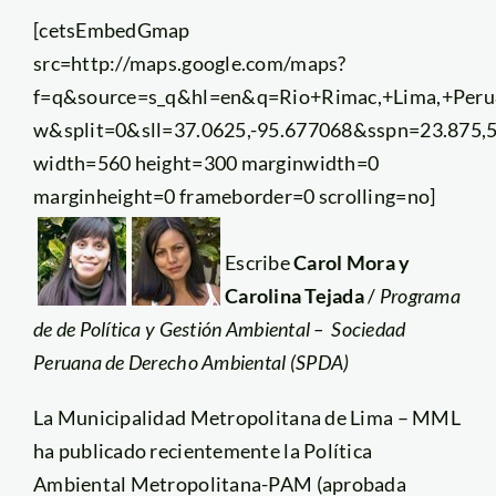
[cetsEmbedGmap
src=http://maps.google.com/maps?
f=q&source=s_q&hl=en&q=Rio+Rimac,+Lima,+Pe
w&split=0&sll=37.0625,-95.677068&sspn=23.875
width=560 height=300 marginwidth=0
marginheight=0 frameborder=0 scrolling=no]
Escribe
Carol Mora y
Carolina Tejada
/
Programa
de de Política y Gestión Ambiental – Sociedad
Peruana de Derecho Ambiental (SPDA)
La Municipalidad Metropolitana de Lima – MML
ha publicado recientemente la Política
Ambiental Metropolitana-PAM (aprobada