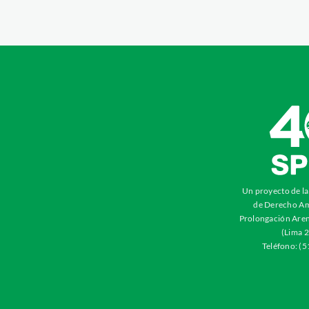
Un proyecto de l
de Derecho Am
Prolongación Aren
(Lima 2
Teléfono: (