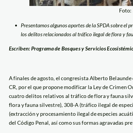
Foto:
Presentamos algunos aportes de la SPDA sobre el p
los delitos relacionados al tráfico ilegal de flora y fa
Escriben: Programa de Bosques y Servicios Ecosistémic
A finales de agosto, el congresista Alberto Belaund
CR, por el que propone modificar la Ley de Crimen O
cuatro delitos relativos al tráfico de flora y fauna sil
flora y fauna silvestre), 308-A (tráfico ilegal de espec
(extracción y procesamiento ilegal de especies acuáti
del Código Penal, así como sus formas agravadas prev