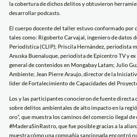
la cobertura de dichos delitos y obtuvieron herramie
desarrollar podcasts.
El cuerpo docente del taller estuvo conformado por 
tales como: Rigoberto Carvajal, ingeniero de datos 
Periodística (CLIP); Priscila Hernández, periodista 
Anuska Buenaluque, periodista de Epicentro TV y ex 
general de contenidos en Mongabay Latam; Julio Guz
Ambiente; Jean Pierre Araujo, director de la Iniciati
líder de Fortalecimiento de Capacidades del Proyect
Los y las participantes conocieron de fuente directa
sobre delitos ambientales de alto impacto en la reg
oro”, que muestra los caminos del comercio ilegal de 
#MaderaSinRastro, que fue posible gracias a la alian
muestra cómo una compañía sancionada encontró nu