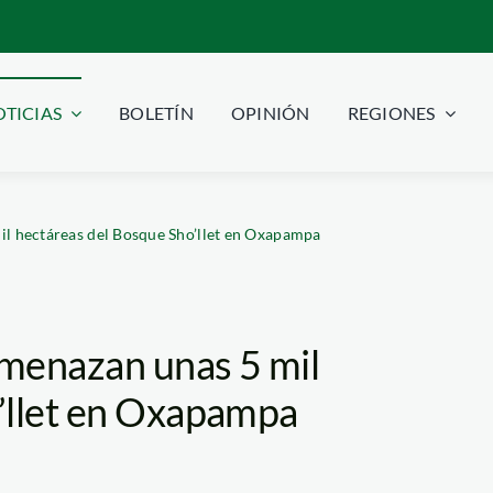
TICIAS
BOLETÍN
OPINIÓN
REGIONES
il hectáreas del Bosque Sho’llet en Oxapampa
amenazan unas 5 mil
’llet en Oxapampa