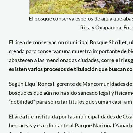
El bosque conserva espejos de agua que abast
Rica y Oxapampa. Fot
El área de conservación municipal Bosque Sho’llet, u
creada para conservar una muestra importante de bio
abastecen a las mencionadas ciudades,
corre el ries
existen varios procesos de titulación que buscan con
Según Elqui Roncal, gerente de Mancomunidades de l
bosque es que aún no ha sido saneado legal y físicam
“debilidad” para solicitar títulos que suman casi la m
El área fue instituida por las municipalidades de Ox
hectáreas y es colindante al Parque Nacional Yanac