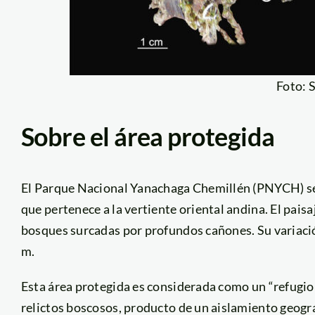
Foto: 
Sobre el área protegida
El Parque Nacional Yanachaga Chemillén (PNYCH) se 
que pertenece a la vertiente oriental andina. El pai
bosques surcadas por profundos cañones. Su variación
m.
Esta área protegida es considerada como un “refugio d
relictos boscosos, producto de un aislamiento geográ