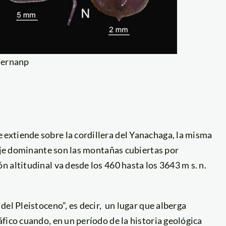
Sernanp
extiende sobre la cordillera del Yanachaga, la misma
saje dominante son las montañas cubiertas por
 altitudinal va desde los 460 hasta los 3643 m s. n.
el Pleistoceno”, es decir, un lugar que alberga
fico cuando, en un período de la historia geológica