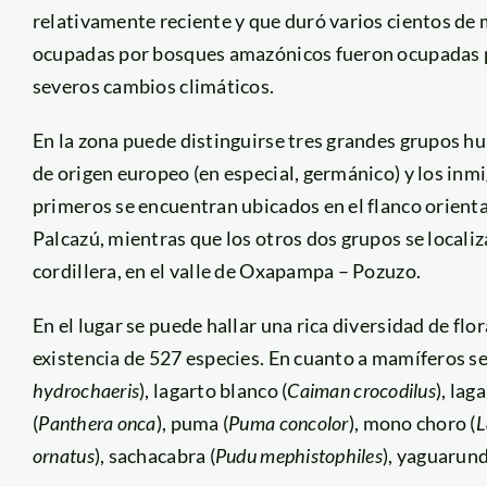
relativamente reciente y que duró varios cientos de m
ocupadas por bosques amazónicos fueron ocupadas 
severos cambios climáticos.
En la zona puede distinguirse tres grandes grupos hu
de origen europeo (en especial, germánico) y los inmig
primeros se encuentran ubicados en el flanco oriental
Palcazú, mientras que los otros dos grupos se locali
cordillera, en el valle de Oxapampa – Pozuzo.
En el lugar se puede hallar una rica diversidad de flo
existencia de 527 especies. En cuanto a mamíferos se 
hydrochaeris
), lagarto blanco (
Caiman crocodilus
), lag
(
Panthera onca
), puma (
Puma concolor
), mono choro (
L
ornatus
), sachacabra (
Pudu mephistophiles
), yaguarund