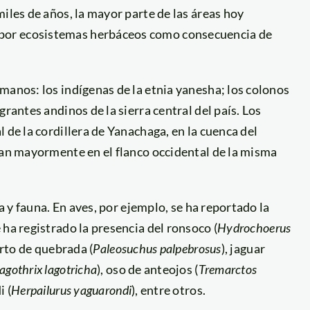
iles de años, la mayor parte de las áreas hoy
por ecosistemas herbáceos como consecuencia de
manos: los indígenas de la etnia yanesha; los colonos
rantes andinos de la sierra central del país. Los
 de la cordillera de Yanachaga, en la cuenca del
zan mayormente en el flanco occidental de la misma
ra y fauna. En aves, por ejemplo, se ha reportado la
ha registrado la presencia del ronsoco (
Hydrochoerus
arto de quebrada (
Paleosuchus palpebrosus
), jaguar
agothrix lagotricha
), oso de anteojos (
Tremarctos
i (
Herpailurus yaguarondi
), entre otros.