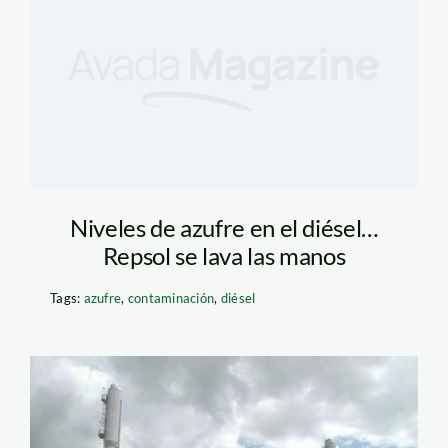
Niveles de azufre en el diésel…
Repsol se lava las manos
Tags:
azufre
,
contaminación
,
diésel
Imagen_027-wzfz3z