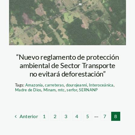
carretera
“Nuevo reglamento de protección
ambiental de Sector Transporte
no evitará deforestación”
Tags:
Amazonía
,
carreteras
,
dourojeanni
,
Interoceánica
,
Madre de Dios
,
Minam
,
mtc
,
serfor
,
SERNANP
Anterior
1
2
3
4
5
···
7
8