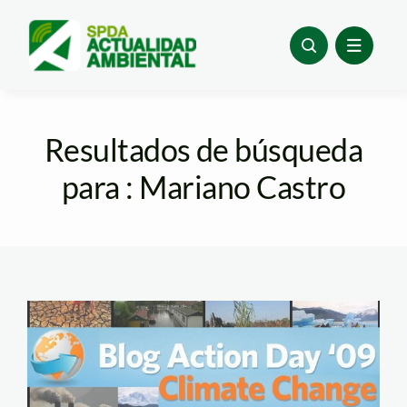
Skip
to
content
Resultados de búsqueda
para : Mariano Castro
blogactionday