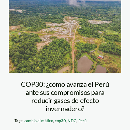
toma-de-drone-
sobre-Allpahuayo-
Mishana-y-
alrededores_2
COP30: ¿cómo avanza el Perú
ante sus compromisos para
reducir gases de efecto
invernadero?
Tags:
cambio climático
,
cop30
,
NDC
,
Perú