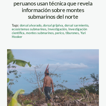
peruanos usan técnica que revela
información sobre montes
submarinos del norte
Tags:
dorsal alvarado
,
dorsal grijalva
,
dorsal sarmiento
,
ecosistemas submarinos
,
Investigación
,
Investigación
científica
,
montes submarinos
,
perico
,
tiburones
,
Yuri
Hooker
boca-pariamanu—
diego-perez—spda