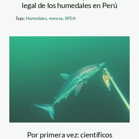
legal de los humedales en Perú
Tags:
Humedales
,
merese
,
SPDA
tiburon-diamante-
bruvs-yuri-hooker-
web
Por primera vez: científicos