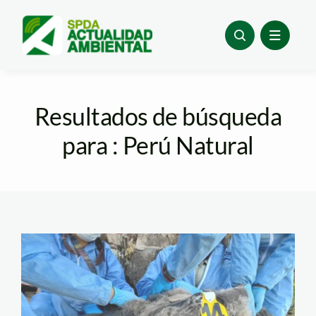
Skip
to
content
Resultados de búsqueda
para : Perú Natural
condor-andino—
victor-gamarra-toledo