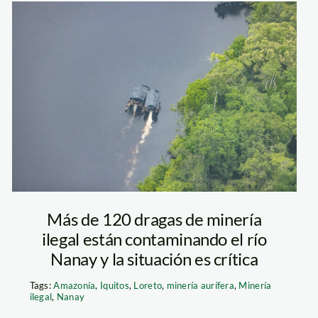
dragas en el
Nanay-fotos
MAAAP (3)
Más de 120 dragas de minería
ilegal están contaminando el río
Nanay y la situación es crítica
Tags:
Amazonía
,
Iquitos
,
Loreto
,
minería aurífera
,
Minería
ilegal
,
Nanay