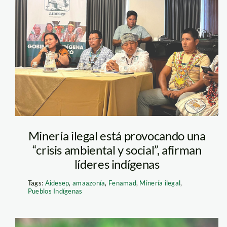
aidesep-contra-
mineria-ilegal—
jaime-tranca—
Esta vasta biodiversida
actualidad-
paisajística hace de M
turístico único en el m
ambiental
actividad convive arm
Minería ilegal está provocando una
naturaleza. Foto: Sern
“crisis ambiental y social”, afirman
líderes indígenas
Tags:
Aidesep
,
amaazonía
,
Fenamad
,
Minería ilegal
,
Pueblos Indígenas