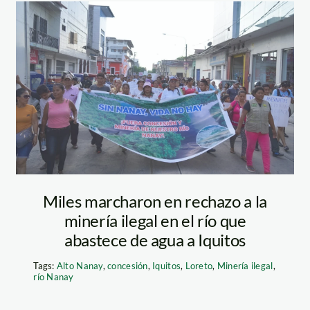
marcha
nanay_Angela
Rodriguez (5)
Miles marcharon en rechazo a la
minería ilegal en el río que
abastece de agua a Iquitos
Tags:
Alto Nanay
,
concesión
,
Iquitos
,
Loreto
,
Minería ilegal
,
río Nanay