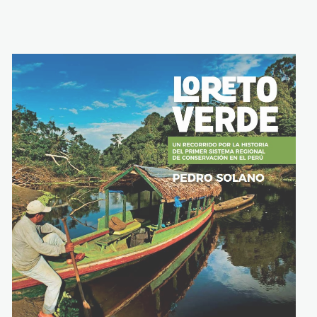
n
portada loreto
verde – spda