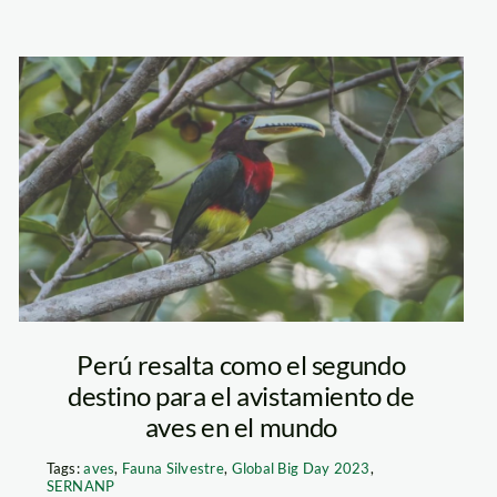
PVC
Irapay_SERNANP
Perú resalta como el segundo
destino para el avistamiento de
aves en el mundo
Tags:
aves
,
Fauna Silvestre
,
Global Big Day 2023
,
SERNANP