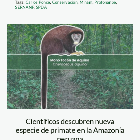
Tags:
Carlos Ponce
,
Conservación
,
Minam
,
Profonanpe
,
SERNANP
,
SPDA
mono_tacon_Stephe
D. Nash
Científicos descubren nueva
especie de primate en la Amazonía
peruana