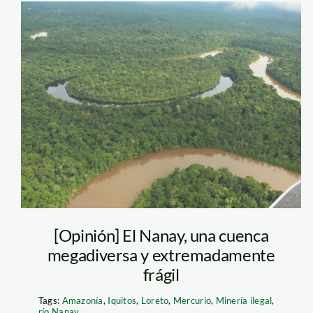
rio nanay – jose
alvarez
[Opinión] El Nanay, una cuenca
megadiversa y extremadamente
frágil
Tags:
Amazonía
,
Iquitos
,
Loreto
,
Mercurio
,
Minería ilegal
,
río Nanay