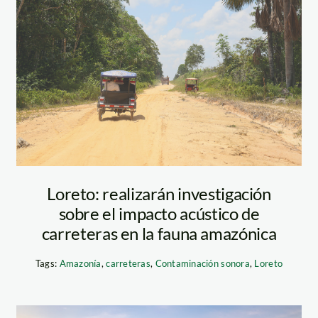
Carretera Jenaro
Herrera- Colonia
Angamos. Foto-
d y belleza
Vico Méndez-2
anu un destino
undo, donde la
oniosamente con la
Loreto: realizarán investigación
anp
sobre el impacto acústico de
carreteras en la fauna amazónica
Tags:
Amazonía
,
carreteras
,
Contaminación sonora
,
Loreto