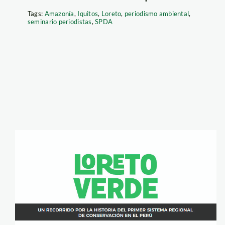
Tags:
Amazonía
,
Iquitos
,
Loreto
,
periodismo ambiental
,
seminario periodistas
,
SPDA
loreto-verde—
spda