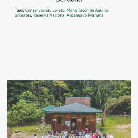
Tags:
Conservación
,
Loreto
,
Mono Tacón de Aquino
,
primates
,
Reserva Nacional Allpahuayo Mishana
seminario-YO-
CONSERVO-