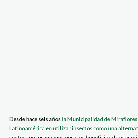
Desde hace seis años
la Municipalidad de Miraflore
Latinoamérica en utilizar insectos como una alternat
costos son los mismos pero los beneficios de usar m