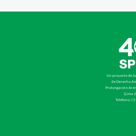
Un proyecto de l
de Derecho Am
Prolongación Aren
(Lima 2
Teléfono: (