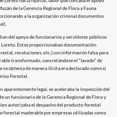
de Loreto hacia Iquitos, labor que contaba el apoyo
Mazán de la Gerencia Regional de Flora y Fauna
porcionando a la organización criminal documentos
al).
lían del apoyo de funcionarios y servidores públicos
 de Loreto. Estos proporcionaban documentación
restal, resoluciones, etc.) con información falsa para
erable transformado, concretándose el “lavado” de
 se obtenía de manera ilícita era declarado como si
miso Forestal.
n aparentemente legal, se aceleraba la inspección del
de un funcionario de la Gerencia Regional de Flora y
uien autorizaba el despacho del producto forestal
to forestal maderable por empresas utilizadas como