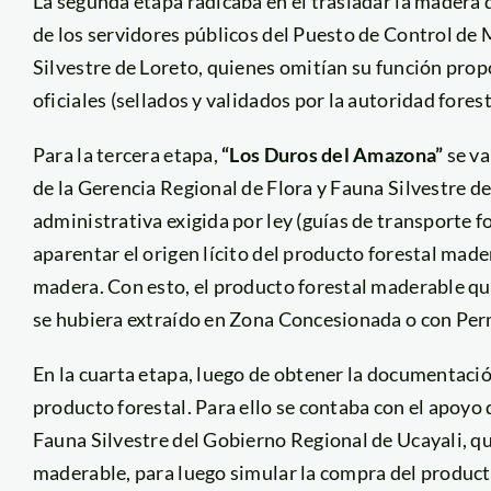
La segunda etapa radicaba en el trasladar la madera 
de los servidores públicos del Puesto de Control de 
Silvestre de Loreto, quienes omitían su función pro
oficiales (sellados y validados por la autoridad forest
Para la tercera etapa,
“Los Duros del Amazona”
se va
de la Gerencia Regional de Flora y Fauna Silvestre
administrativa exigida por ley (guías de transporte fo
aparentar el origen lícito del producto forestal mad
madera. Con esto, el producto forestal maderable que
se hubiera extraído en Zona Concesionada o con Per
En la cuarta etapa, luego de obtener la documentació
producto forestal. Para ello se contaba con el apoyo 
Fauna Silvestre del Gobierno Regional de Ucayali, q
maderable, para luego simular la compra del produc