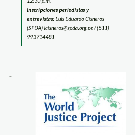
12:30 p.m.
Inscripciones periodistas y
entrevistas
: Luis Eduardo Cisneros
(SPDA) lcisneros@spda.org.pe / (511)
993714481
–