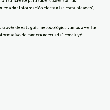
ión suficiente para saber cuáles son las
 pueda dar información cierta a las comunidades”,
 a través de esta guía metodológica vamos a ver las
informativo de manera adecuada”, concluyó.