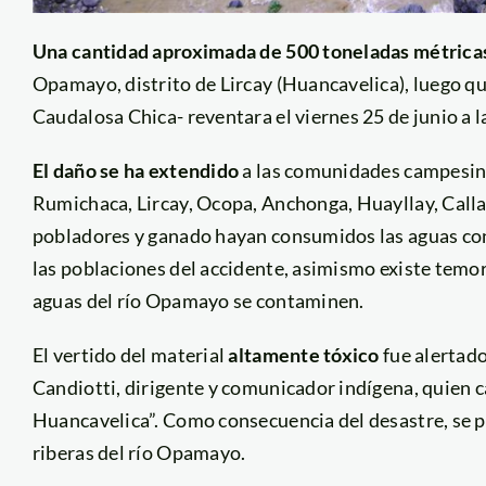
Una cantidad aproximada de 500 toneladas métrica
Opamayo, distrito de Lircay (Huancavelica), luego qu
Caudalosa Chica- reventara el viernes 25 de junio a la
El daño se ha extendido
a las comunidades campesina
Rumichaca, Lircay, Ocopa, Anchonga, Huayllay, Cal
pobladores y ganado hayan consumidos las aguas co
las poblaciones del accidente, asimismo existe temor 
aguas del río Opamayo se contaminen.
El vertido del material
altamente tóxico
fue alertado
Candiotti, dirigente y comunicador indígena, quien c
Huancavelica”. Como consecuencia del desastre, se p
riberas del río Opamayo.