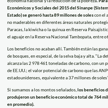
economía nacional y la reducción de la pobreza
. Par
Económicos y Sociales del 2015 del Sinanpe (Sistem
Estado) se generó hasta 89 millones de soles
con el 
no maderables en diferentes áreas naturales proteg
Paracas, la kiwicha o la quinua en Reserva Paisajísti
el aguaje en la Reserva Nacional Tambopata, entre ot
Los beneficios no acaban allí. También están las ga
de bosques, en especial, de la selva baja y alta. “La 
alcanza las 2 978 461 toneladas de carbono, con un 
de EE.UU.; el valor potencial de carbono que las ANP
estadounidenses, equivalente a 37 millones de soles”,
Si sumamos a los montos señalados,
los beneficios d
produjeron un beneficio económico total de 764 mil
en promedio).