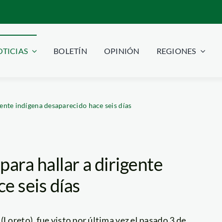
TICIAS
BOLETÍN
OPINIÓN
REGIONES
gente indígena desaparecido hace seis días
ara hallar a dirigente
e seis días
(Loreto), fue visto por última vez el pasado 3 de