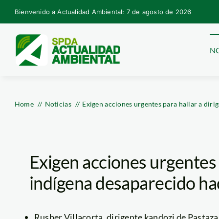
Skip
Bienvenido a Actualidad Ambiental: 7 de agosto de 2026
to
content
NO
Home
Noticias
Exigen acciones urgentes para hallar a diri
Exigen acciones urgentes p
indígena desaparecido hac
Rusber Villacorta, dirigente kandozi de Pastaza 