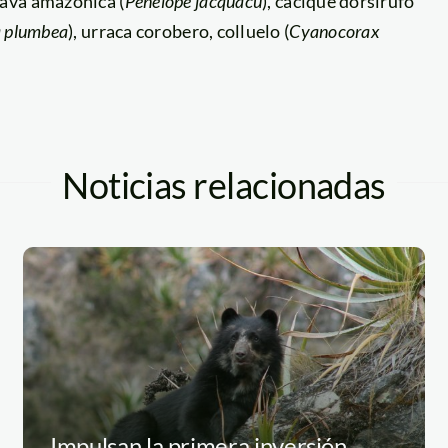
pava amazónica (
Penelope
jacquacu
), cacique dorsirufo
a
plumbea
), urraca corobero, colluelo (
Cyanocorax
Noticias relacionadas
Impulsan la primera inversión