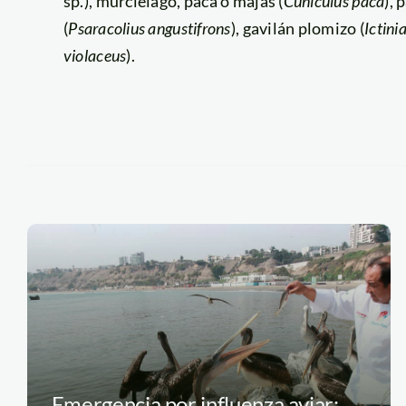
sp.), murciélago, paca o majas (
Cuniculus
paca
), 
(
Psaracolius angustifrons
), gavilán plomizo (
Ictini
violaceus
).
Emergencia por influenza aviar: