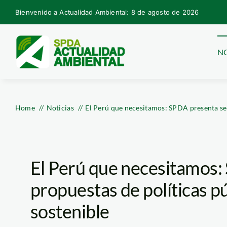
Skip
Bienvenido a Actualidad Ambiental: 8 de agosto de 2026
to
content
NO
Home
Noticias
El Perú que necesitamos: SPDA presenta seri
El Perú que necesitamos:
propuestas de políticas pú
sostenible