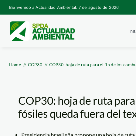
Skip
Bienvenido a Actualidad Ambiental: 7 de agosto de 2026
to
content
NO
Home
COP30
COP30: hoja de ruta para el fin de los combus
COP30: hoja de ruta para 
fósiles queda fuera del tex
Presidencia brasileña propone una hoja de ruta “