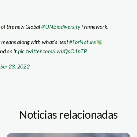
 of the new Global
@UNBiodiversity
Framework.
 means along with what’s next
#ForNature
d on it.
pic.twitter.com/LwuQpO1pTP
ber 23, 2022
Noticias relacionadas