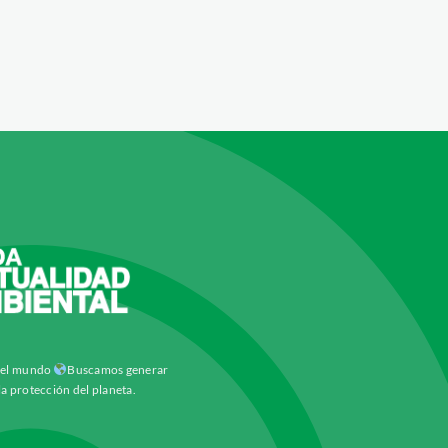
y el mundo
Buscamos generar
la protección del planeta.