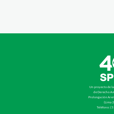
Un proyecto de l
de Derecho Am
Prolongación Aren
(Lima 2
Teléfono: (