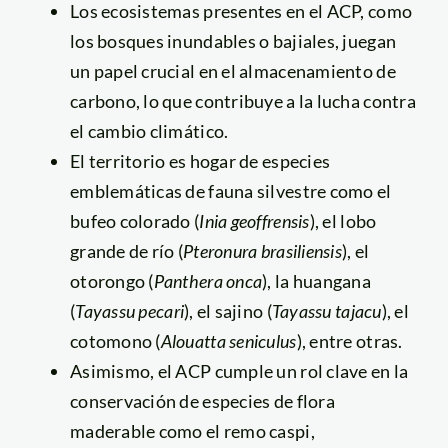
Los ecosistemas presentes en el ACP, como
los bosques inundables o bajiales, juegan
un papel crucial en el almacenamiento de
carbono, lo que contribuye a la lucha contra
el cambio climático.
El territorio es hogar de especies
emblemáticas de fauna silvestre como el
bufeo colorado (
Inia geoffrensis
), el lobo
grande de río (
Pteronura brasiliensis
), el
otorongo (
Panthera onca
), la huangana
(
Tayassu pecari
), el sajino (
Tayassu tajacu
), el
cotomono (
Alouatta seniculus
), entre otras.
Asimismo, el ACP cumple un rol clave en la
conservación de especies de flora
maderable como el remo caspi,