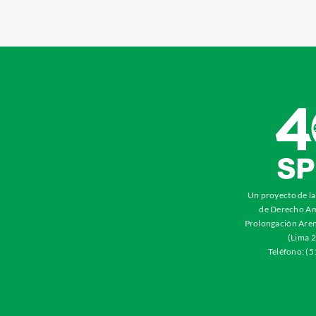
Un proyecto de l
de Derecho Am
Prolongación Aren
(Lima 2
Teléfono: (