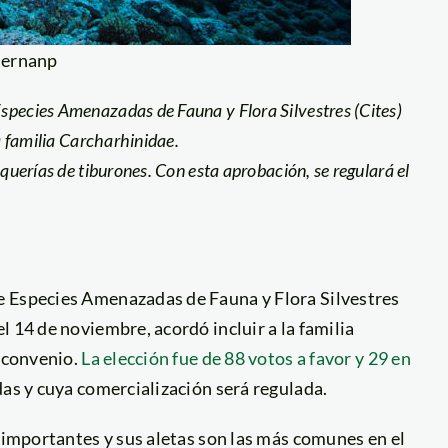
Sernanp
species Amenazadas de Fauna y Flora Silvestres (Cites)
la familia Carcharhinidae.
squerías de tiburones. Con esta aprobación, se regulará el
e Especies Amenazadas de Fauna y Flora Silvestres
 14 de noviembre, acordó incluir a la familia
e convenio.
La elección fue de 88 votos a favor y 29 en
das y cuya comercialización será regulada.
 importantes y sus aletas son las más comunes en el