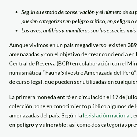
Según su estado de conservación y el número de su po
pueden categorizar en
peligro crítico
, en
peligro
o 
Las aves, anfibios y mamíferos son las especies má
Aunque vivimos en un país megadiverso, existen
389
amenazadas
y con el objetivo de crear conciencia en 
Central de Reserva (BCR) en colaboración con el Min
numismática “Fauna Silvestre Amenazada del Perú”. 
de curso legal, que pueden ser utilizadas en cualqui
La primera moneda entró en circulación el 17 de julio
colección pone en conocimiento público algunos de lo
amenazadas del país. Según la
legislación nacional,
e
en peligro y vulnerable
; así como dos categorías pr