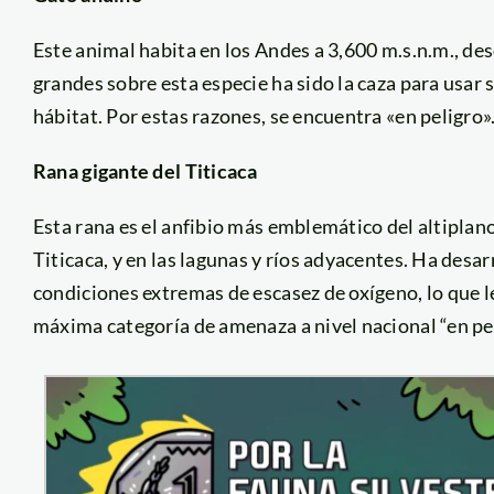
Este animal habita en los Andes a 3,600 m.s.n.m., de
grandes sobre esta especie ha sido la caza para usar 
hábitat. Por estas razones, se encuentra «en peligro»
Rana gigante del Titicaca
Esta rana es el anfibio más emblemático del altiplano
Titicaca, y en las lagunas y ríos adyacentes. Ha desa
condiciones extremas de escasez de oxígeno, lo que le
máxima categoría de amenaza a nivel nacional “en peli