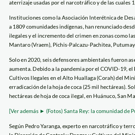
aterrizaje usadas por el narcotráfico y de las cuales 
Instituciones como la Asociación Interétnica de Desa
a 1809 comunidades indígenas, han renunciado desde 
ilegales y el incremento del crimen en zonas como las
Mantaro (Vraem), Pichis-Palcazu-Pachitea, Putuma
Solo en 2020, seis defensores ambientales fueron ases
aumenta. Debido a la pandemia por el COVID-19, el 
Cultivos Ilegales en el Alto Huallaga (Corah) del Mini
erradicación de la hoja de coca (25 mil hectáreas). So
hectáreas de hoja de coca ilegal, en Huánuco, San Ma
[Ver además ► (Fotos) Santa Rey: la comunidad de Pu
Según Pedro Yaranga, experto en narcotráfico y terr
la Dirección de Control y Drogas y Cultivos del Minist