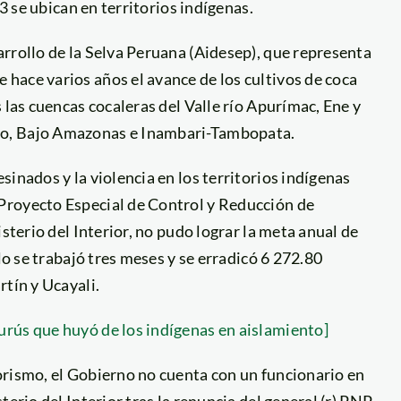
13 se ubican en territorios indígenas.
rrollo de la Selva Peruana (Aidesep), que representa
hace varios años el avance de los cultivos de coca
 las cuencas cocaleras del Valle río Apurímac, Ene y
yo, Bajo Amazonas e Inambari-Tambopata.
inados y la violencia en los territorios indígenas
Proyecto Especial de Control y Reducción de
sterio del Interior, no pudo lograr la meta anual de
lo se trabajó tres meses y se erradicó 6 272.80
rtín y Ucayali.
rús que huyó de los indígenas en aislamiento]
orismo, el Gobierno no cuenta con un funcionario en
erio del Interior tras la renuncia del general (r) PNP