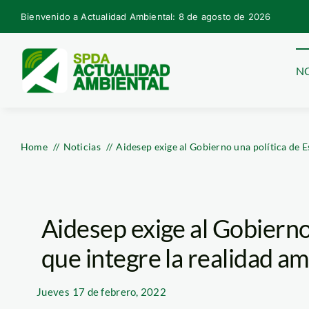
Skip
Bienvenido a Actualidad Ambiental: 8 de agosto de 2026
to
content
NO
Home
Noticias
Aidesep exige al Gobierno una política de E
Aidesep exige al Gobierno
que integre la realidad a
Jueves
17 de febrero, 2022