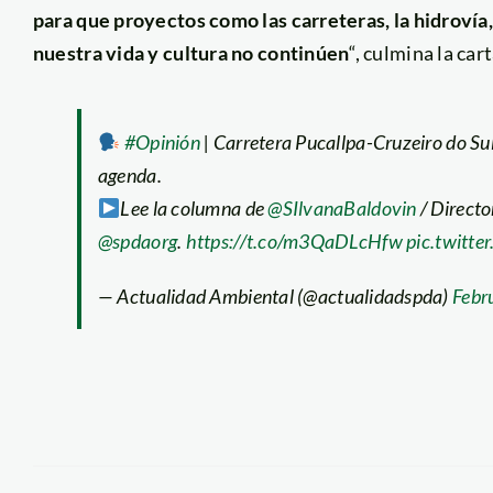
para que proyectos como las carreteras, la hidrovía,
nuestra vida y cultura no continúen
“, culmina la cart
#Opinión
| Carretera Pucallpa-Cruzeiro do Sul
agenda.
Lee la columna de
@SIlvanaBaldovin
/ Directo
@spdaorg
.
https://t.co/m3QaDLcHfw
pic.twitt
— Actualidad Ambiental (@actualidadspda)
Febr