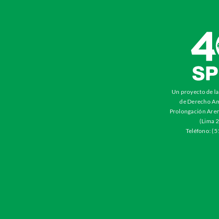
Un proyecto de l
de Derecho Am
Prolongación Aren
(Lima 2
Teléfono: (