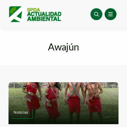
Skip
to
content
Awajún
Noticias