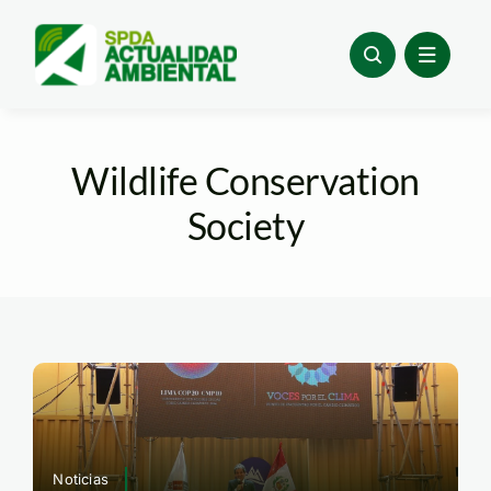
Skip
to
content
Wildlife Conservation
Society
Noticias