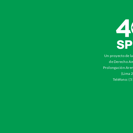
Un proyecto de l
de Derecho Am
Prolongación Aren
(Lima 2
Teléfono: (