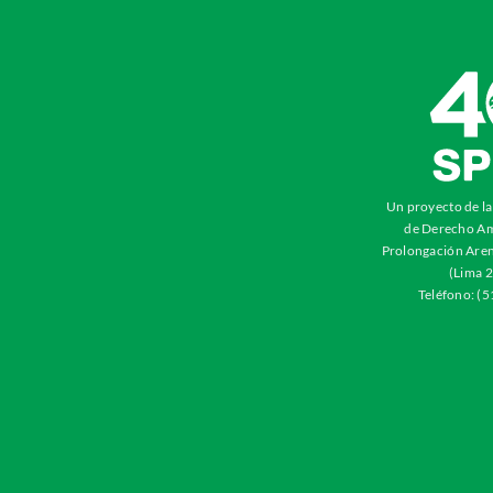
Un proyecto de l
de Derecho Am
Prolongación Aren
(Lima 2
Teléfono: (