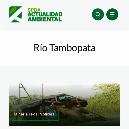
Skip
to
content
Río Tambopata
Minería Ilegal,Noticias