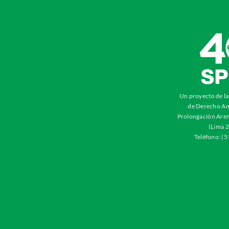
Un proyecto de l
de Derecho Am
Prolongación Aren
(Lima 2
Teléfono: (