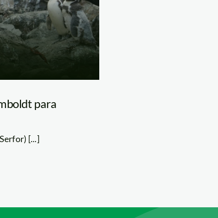
umboldt para
rfor) [...]