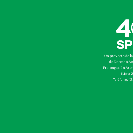
Un proyecto de l
de Derecho Am
Prolongación Aren
(Lima 2
Teléfono: (