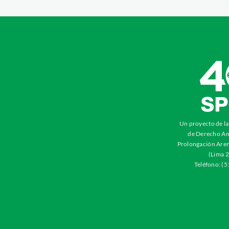
Un proyecto de l
de Derecho Am
Prolongación Aren
(Lima 2
Teléfono: (