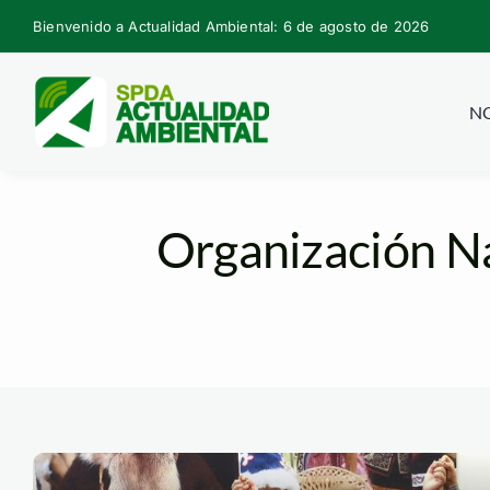
Skip
Bienvenido a Actualidad Ambiental: 6 de agosto de 2026
to
content
NO
Organización N