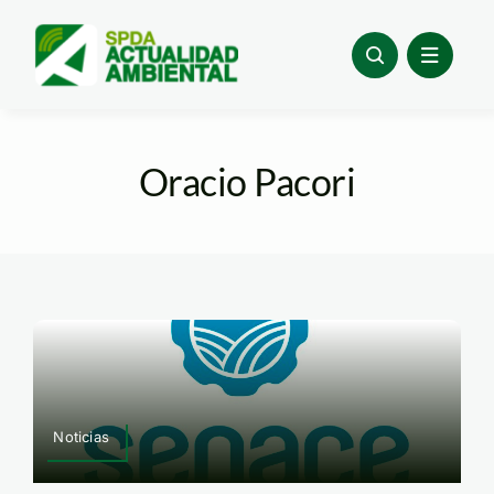
Skip
to
content
Oracio Pacori
Noticias