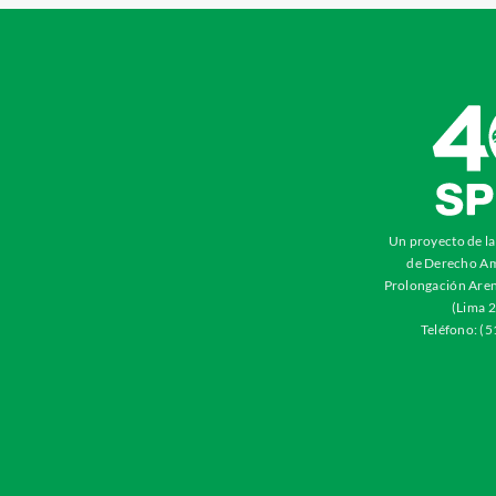
Un proyecto de l
de Derecho Am
Prolongación Aren
(Lima 2
Teléfono: (