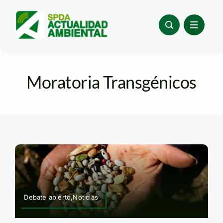
Skip
to
content
Moratoria Transgénicos
Debate abierto,Noticias