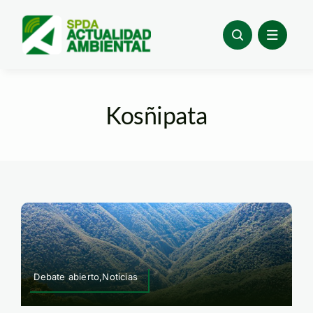
Skip
to
content
Kosñipata
Debate abierto,Noticias