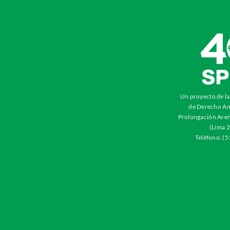
Un proyecto de l
de Derecho Am
Prolongación Aren
(Lima 2
Teléfono: (