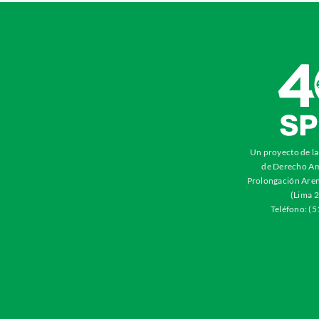
Un proyecto de l
de Derecho Am
Prolongación Aren
(Lima 2
Teléfono: (