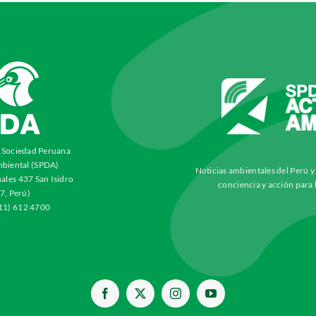
a Sociedad Peruana
biental (SPDA)
Noticias ambientales del Perú 
ales 437 San Isidro
conciencia y acción para 
7, Perú)
511) 612 4700