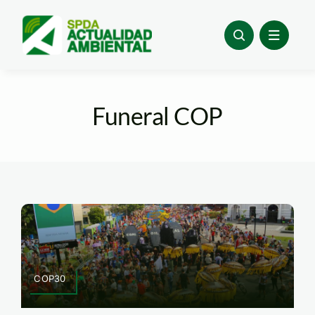
Skip
to
content
Funeral COP
COP30