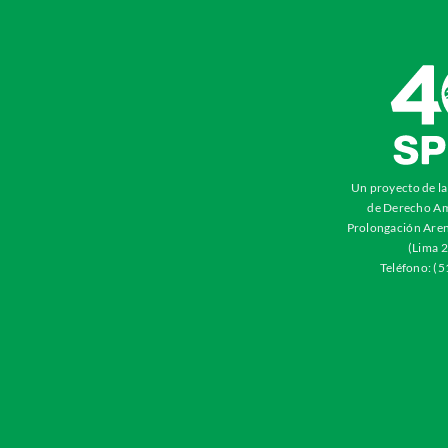
Un proyecto de l
de Derecho Am
Prolongación Aren
(Lima 2
Teléfono: (