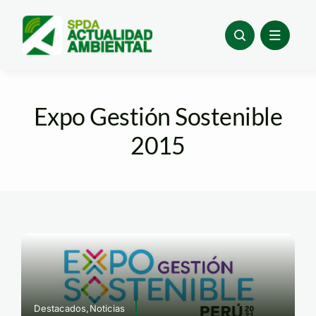
Skip
to
content
Expo Gestión Sostenible
2015
Destacados,Noticias